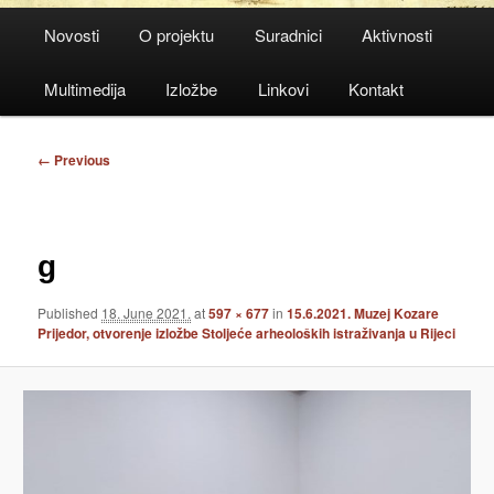
Main
Novosti
O projektu
Suradnici
Aktivnosti
menu
Multimedija
Izložbe
Linkovi
Kontakt
Image
← Previous
navigation
g
Published
18. June 2021.
at
597 × 677
in
15.6.2021. Muzej Kozare
Prijedor, otvorenje izložbe Stoljeće arheoloških istraživanja u Rijeci