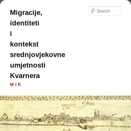
Skip
to
Sear
Migracije,
primary
content
identiteti
i
kontekst
srednjovjekovne
umjetnosti
Kvarnera
MIK